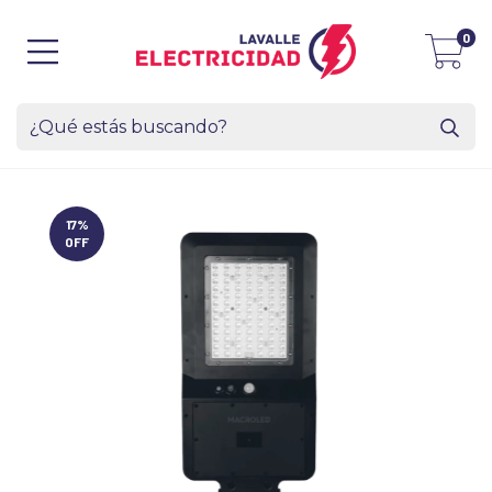
0
17
%
OFF