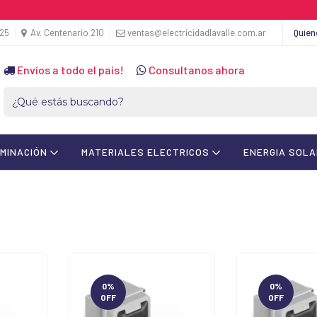
425
Av. Centenario 210
ventas@electricidadlavalle.com.ar
Quie
Envíos a todo el país!
Consultanos ahora
UMINACIÓN
MATERIALES ELECTRICOS
ENERGIA SOL
0
%
0
%
OFF
OFF