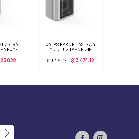
PILASTRA 8
CAJAS PARA PILASTRA 4
APA FUME
MODULOS TAPA FUME
$23.028
$13.474,18
$13.474,18
s