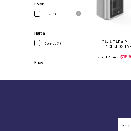
Color
Gris (2)
Marca
CAJA PARA PIL
Genrod (4)
MODULOS TA
TRANSPAREN
$16.
$16.503,54
Price