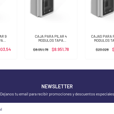
AR 9
CAJA PARA PILAR 4
CAJAS PARA 
PA
MODULOS TAPA
MODULOS T
TE
TRANSPARENTE
503,54
$8.951,78
$8.951,78
$23.028
NEWSLETTER
Dejanos tu email para recibir promociones y descuentos especiale