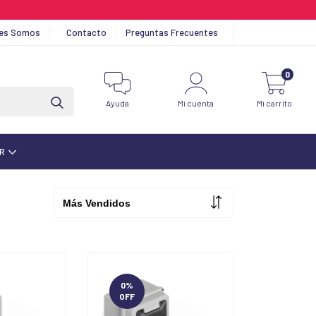
nes Somos
Contacto
Preguntas Frecuentes
0
Ayuda
Mi cuenta
Mi carrito
AR
0
%
OFF