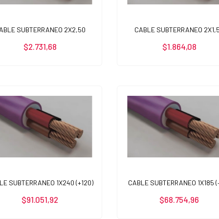
ABLE SUBTERRANEO 2X2,50
CABLE SUBTERRANEO 2X1,
$2.731,68
$1.864,08
LE SUBTERRANEO 1X240 (+120)
CABLE SUBTERRANEO 1X185 (
$91.051,92
$68.754,96