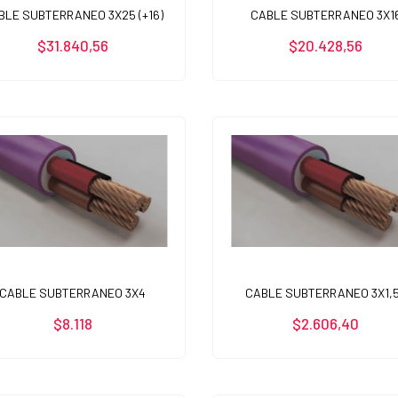
BLE SUBTERRANEO 3X25 (+16)
CABLE SUBTERRANEO 3X1
$31.840,56
$20.428,56
CABLE SUBTERRANEO 3X4
CABLE SUBTERRANEO 3X1,
$8.118
$2.606,40