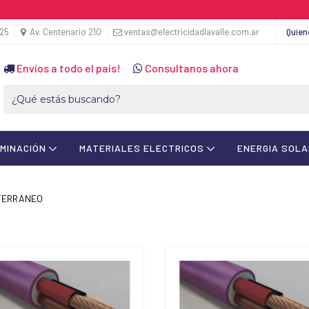
425
Av. Centenario 210
ventas@electricidadlavalle.com.ar
Quie
Envíos a todo el país!
Consultanos ahora
UMINACIÓN
MATERIALES ELECTRICOS
ENERGIA SOL
TERRANEO