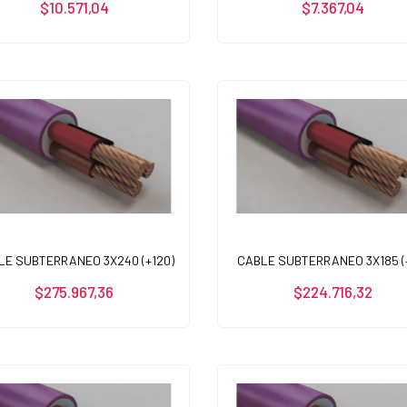
$10.571,04
$7.367,04
LE SUBTERRANEO 3X240 (+120)
CABLE SUBTERRANEO 3X185 (
$275.967,36
$224.716,32