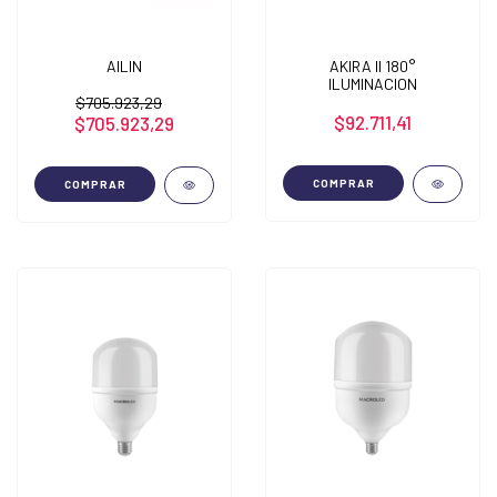
AILIN
AKIRA II 180°
ILUMINACION
$705.923,29
$92.711,41
$705.923,29
COMPRAR
COMPRAR