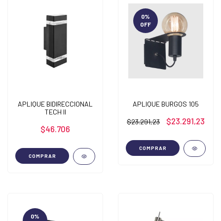
0
%
OFF
APLIQUE BIDIRECCIONAL
APLIQUE BURGOS 105
TECH II
$23.291,23
$23.291,23
$46.706
COMPRAR
COMPRAR
0
%