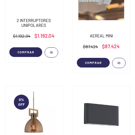
2 INTERRUPTORES
UNIPOLARES
$1.192,04
AEREAL MINI
$1.192,04
$87.424
$87.424
COMPRAR
COMPRAR
0
%
OFF