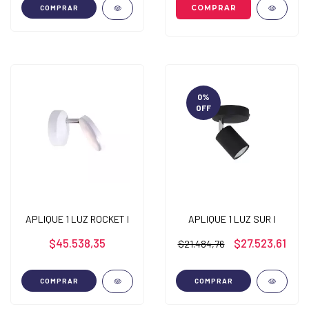
COMPRAR
0
%
OFF
APLIQUE 1 LUZ ROCKET I
APLIQUE 1 LUZ SUR I
$45.538,35
$27.523,61
$21.484,76
COMPRAR
COMPRAR