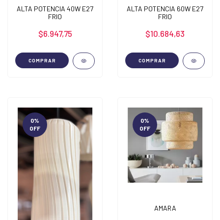
ALTA POTENCIA 40W E27
ALTA POTENCIA 60W E27
FRIO
FRIO
$6.947,75
$10.684,63
COMPRAR
COMPRAR
0
%
0
%
OFF
OFF
AMARA