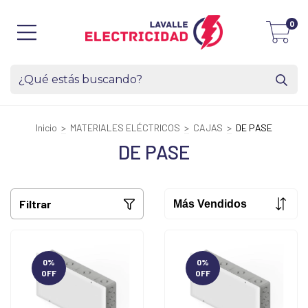
0
Inicio
>
MATERIALES ELÉCTRICOS
>
CAJAS
>
DE PASE
DE PASE
Filtrar
0
%
0
%
OFF
OFF