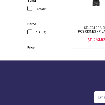
Tama
Larga (2)
Marca
SELECTORA D
POSICIONES - FIJA
Chint (2)
$11.243,5
Price