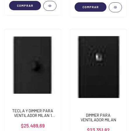
COMPRAR
COMPRAR
TECLA Y DIMMER PARA
DIMMER PARA
VENTILADOR MILAN 1
VENTILADOR MILAN
CANAL BASTIDOR
METALICO
$25.489,69
$23.351,82