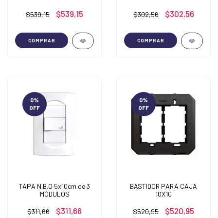
$539,15
$302,56
$539,15
$302,56
COMPRAR
COMPRAR
0
%
0
%
OFF
OFF
TAPA N.B.O 5x10cm de 3
BASTIDOR PARA CAJA
MÓDULOS
10X10
$311,66
$520,95
$311,66
$520,95