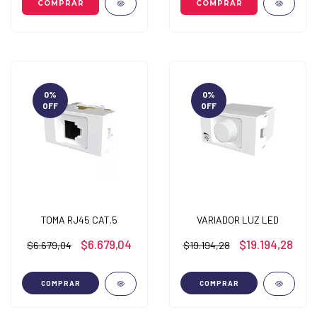
0
%
0
%
OFF
OFF
TOMA RJ45 CAT.5
VARIADOR LUZ LED
$6.679,04
$19.194,28
$6.679,04
$19.194,28
COMPRAR
COMPRAR