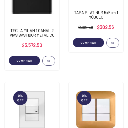
TAPA PLATINUM 5x5cm 1
MÓDULO
$302,56
$302,56
TECLA MILAN 1 CANAL 2
VIAS BASTIDOR METALICO
COMPRAR
$3.572,50
COMPRAR
0
%
0
%
OFF
OFF