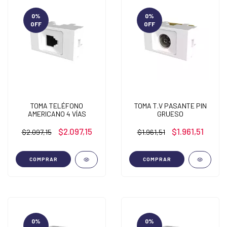
0
%
0
%
OFF
OFF
TOMA TELÉFONO
TOMA T.V PASANTE PIN
AMERICANO 4 VÍAS
GRUESO
$2.097,15
$1.961,51
$2.097,15
$1.961,51
COMPRAR
COMPRAR
0
%
0
%