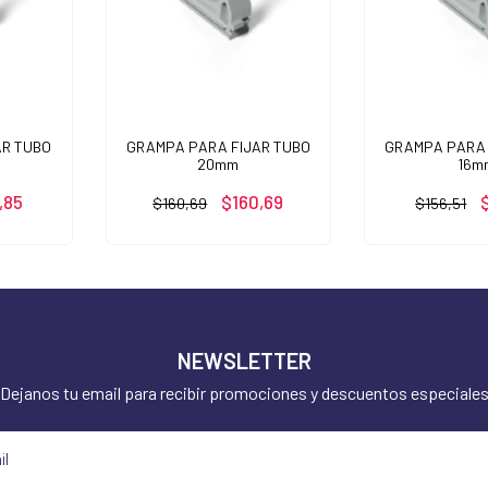
AR TUBO
GRAMPA PARA FIJAR TUBO
GRAMPA PARA 
20mm
16m
,85
$160,69
$160,69
$156,51
NEWSLETTER
Dejanos tu email para recibir promociones y descuentos especiale