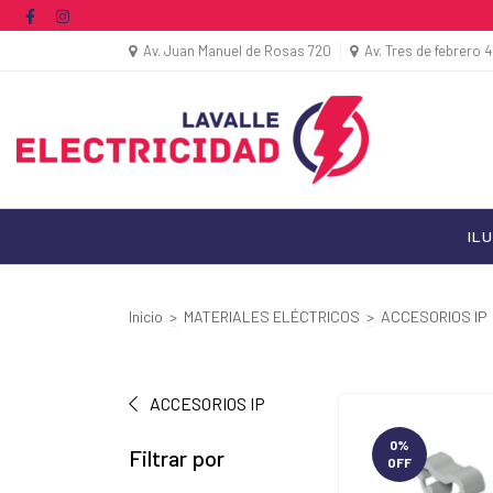
Av. Juan Manuel de Rosas 720
Av. Tres de febrero 
IL
Inicio
>
MATERIALES ELÉCTRICOS
>
ACCESORIOS IP
ACCESORIOS IP
0
%
Filtrar por
OFF