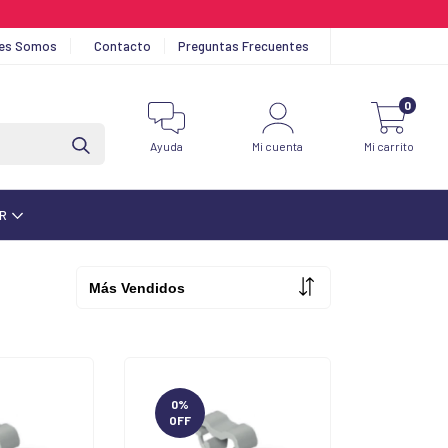
nes Somos
Contacto
Preguntas Frecuentes
0
Ayuda
Mi cuenta
Mi carrito
AR
0
%
OFF