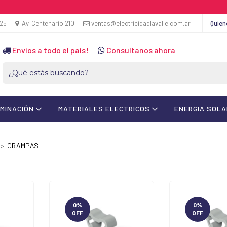
425
Av. Centenario 210
ventas@electricidadlavalle.com.ar
Quie
Envíos a todo el país!
Consultanos ahora
UMINACIÓN
MATERIALES ELECTRICOS
ENERGIA SOL
>
GRAMPAS
0
%
0
%
OFF
OFF