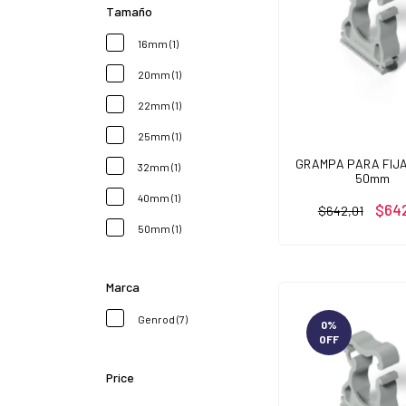
Tamaño
16mm (1)
20mm (1)
22mm (1)
25mm (1)
GRAMPA PARA FIJ
32mm (1)
50mm
40mm (1)
$642
$642,01
50mm (1)
Marca
Genrod (7)
0
%
OFF
Price