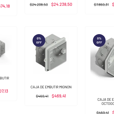
$24.238,50
$
$24.238,50
$7.869,31
474,18
0
%
0
%
OFF
OFF
BUTIR
CAJA DE EMBUTIR MIGNON
07,13
$469,41
$469,41
CAJA DE 
OCTOG
$469,41