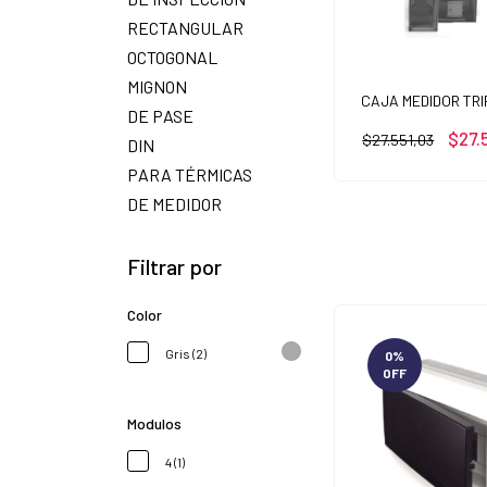
RECTANGULAR
OCTOGONAL
MIGNON
CAJA MEDIDOR TRI
DE PASE
$27.
$27.551,03
DIN
PARA TÉRMICAS
DE MEDIDOR
Filtrar por
Color
Gris (2)
0
%
OFF
Modulos
4 (1)