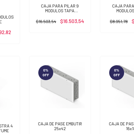
CAJA PARA PILAR 9
CAJA PARA
MODULOS TAPA
MODULOS
TRANSPARENTE
TRANSPA
MODULOS
$16.503,54
$
$16.503,54
$8.951,78
E
92,82
0
%
0
%
OFF
OFF
CAJA DE PASE EMBUTIR
CAJA DE PAS
STRA 4
25x42
16x1
FUME