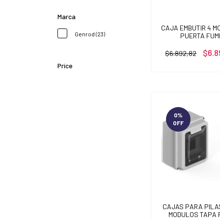
Marca
CAJA EMBUTIR 4 
Genrod (23)
PUERTA FUM
$6.8
$6.892,82
Price
0
%
OFF
CAJAS PARA PILA
MODULOS TAPA 