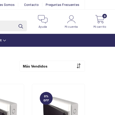
nes Somos
Contacto
Preguntas Frecuentes
0
Ayuda
Mi cuenta
Mi carrito
AR
0
%
OFF