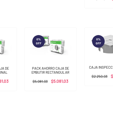
0
%
0
%
OFF
OFF
CAJA INSPECC
JA DE
PACK AHORRO CAJA DE
ONAL
EMBUTIR RECTANGULAR
$
$2.250,03
81,03
$5.081,03
$5.081,03