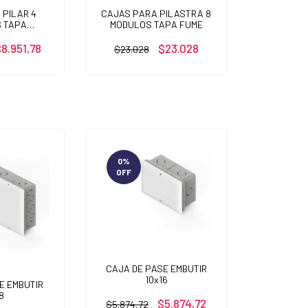
 PILAR 4
CAJAS PARA PILASTRA 8
 TAPA
MODULOS TAPA FUME
RENTE
8.951,78
$23.028
$23.028
0
%
OFF
CAJA DE PASE EMBUTIR
10x16
E EMBUTIR
8
$5.874,72
$5.874,72