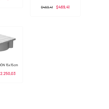
$469,41
$469,41
IÓN 15x15cm
2.250,03