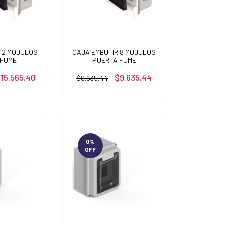
 12 MODULOS
CAJA EMBUTIR 8 MODULOS
 FUME
PUERTA FUME
15.565,40
$9.635,44
$9.635,44
0
%
OFF