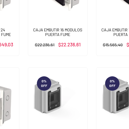
 24
CAJA EMBUTIR 16 MODULOS
CAJA EMBUTIR
 FUME
PUERTA FUME
PUERTA
649,03
$22.236,61
$
$22.236,61
$15.565,40
0
%
0
%
OFF
OFF