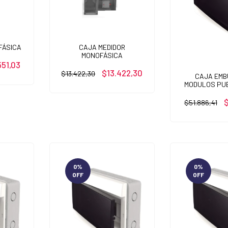
FÁSICA
CAJA MEDIDOR
MONOFÁSICA
551,03
$13.422,30
$13.422,30
CAJA EMB
MODULOS PU
$
$51.886,41
0
%
0
%
OFF
OFF