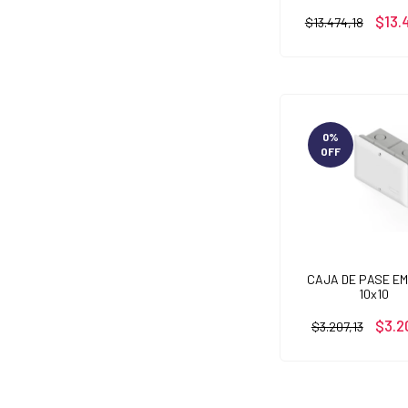
$13.
$13.474,18
0
%
OFF
CAJA DE PASE EM
10x10
$3.2
$3.207,13