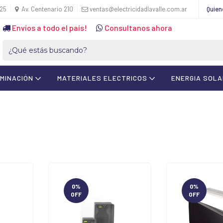
425
Av. Centenario 210
ventas@electricidadlavalle.com.ar
Quie
Envíos a todo el país!
Consultanos ahora
UMINACIÓN
MATERIALES ELECTRICOS
ENERGIA SOL
0
%
0
%
OFF
OFF