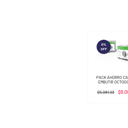
0
%
OFF
PACK AHORRO CA
EMBUTIR OCTOG
$5.0
$5.081,03