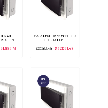
UTIR 48
CAJA EMBUTIR 36 MODULOS
ERTA FUME
PUERTA FUME
51.886,41
$37.061,49
$37.061,49
0
%
OFF