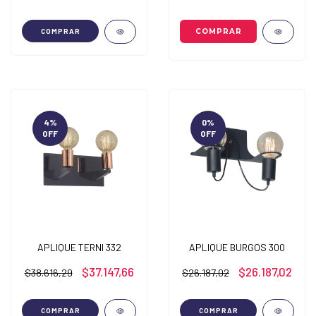
COMPRAR
4
%
0
%
OFF
OFF
APLIQUE TERNI 332
APLIQUE BURGOS 300
$37.147,66
$26.187,02
$38.616,29
$26.187,02
COMPRAR
COMPRAR