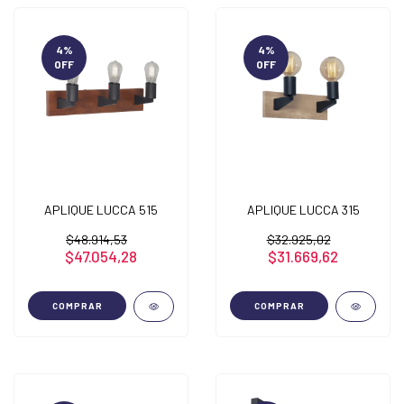
4
%
4
%
OFF
OFF
APLIQUE LUCCA 515
APLIQUE LUCCA 315
$48.914,53
$32.925,02
$47.054,28
$31.669,62
COMPRAR
COMPRAR