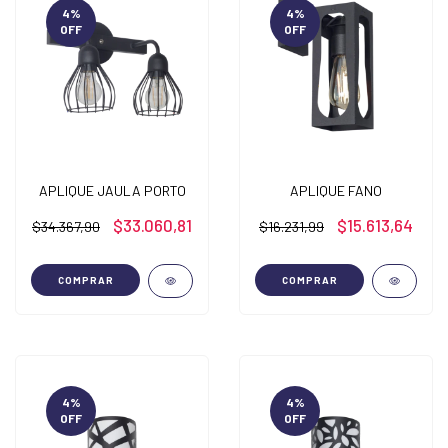
4
%
4
%
OFF
OFF
APLIQUE JAULA PORTO
APLIQUE FANO
$33.060,81
$15.613,64
$34.367,90
$16.231,99
COMPRAR
COMPRAR
4
%
4
%
OFF
OFF