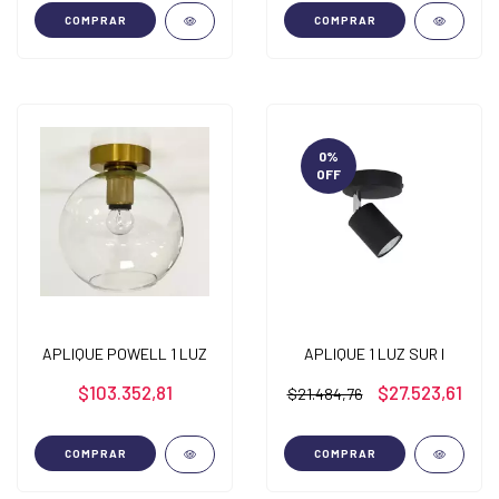
COMPRAR
COMPRAR
0
%
OFF
APLIQUE POWELL 1 LUZ
APLIQUE 1 LUZ SUR I
$103.352,81
$27.523,61
$21.484,76
COMPRAR
COMPRAR