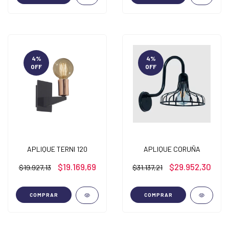
4
%
4
%
OFF
OFF
APLIQUE TERNI 120
APLIQUE CORUÑA
$19.169,69
$29.952,30
$19.927,13
$31.137,21
COMPRAR
COMPRAR