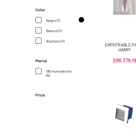
Color
Negro (1)
Blanco (1)
Aluminio (1)
EMPOTRABLE P
HARRY
$96.379,1
Marca
180 Iluminación
(6)
Price