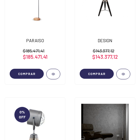
PARAISO
DESIGN
$185.471,41
$143.377,12
$185.471,41
$143.377,12
COMPRAR
COMPRAR
0
%
OFF