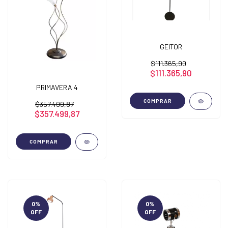
GEITOR
$111.365,90
$111.365,90
PRIMAVERA 4
COMPRAR
$357.499,87
$357.499,87
COMPRAR
0
%
0
%
OFF
OFF