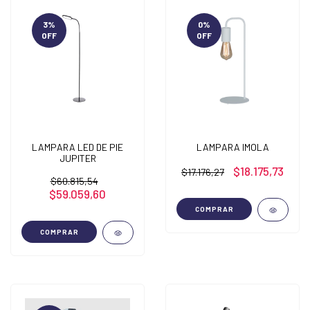
3
%
0
%
OFF
OFF
LAMPARA LED DE PIE
LAMPARA IMOLA
JUPITER
$18.175,73
$17.176,27
$60.815,54
$59.059,60
COMPRAR
COMPRAR