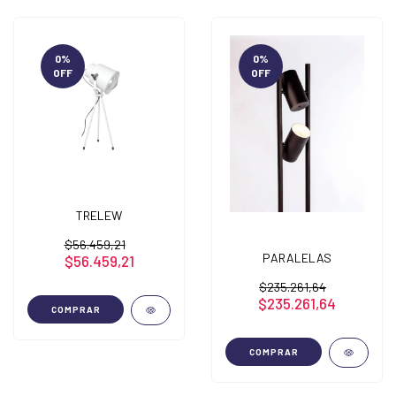
0
%
0
%
OFF
OFF
TRELEW
$56.459,21
PARALELAS
$56.459,21
$235.261,64
$235.261,64
COMPRAR
COMPRAR