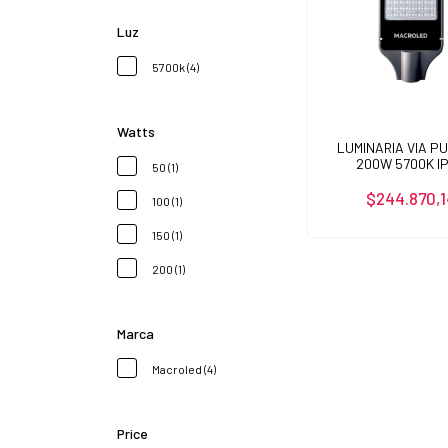
Luz
5700k (4)
Watts
LUMINARIA VIA P
200W 5700K I
50 (1)
$244.870,1
100 (1)
150 (1)
200 (1)
Marca
Macroled (4)
Price