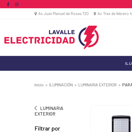
Av. Juan Manuel de Rosas 720
Av. Tres de febrero 
IL
Inicio
>
ILUMINACIÓN
>
LUMINARIA EXTERIOR
>
PARA
LUMINARIA
EXTERIOR
Filtrar por