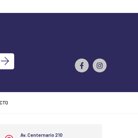
s
CTO
Av. Centernario 210