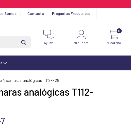
nes Somos
Contacto
Preguntas Frecuentes
0
Ayuda
Mi cuenta
Mi carrito
AR
de 4 cámaras analógicas T112-F28
maras analógicas T112-
47