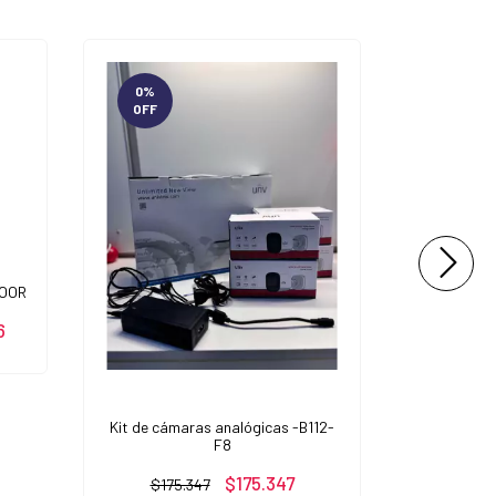
0
%
0
%
OFF
OFF
TARJETA 
DOOR
6
$8.60
Kit de cámaras analógicas -B112-
F8
$175.347
$175.347