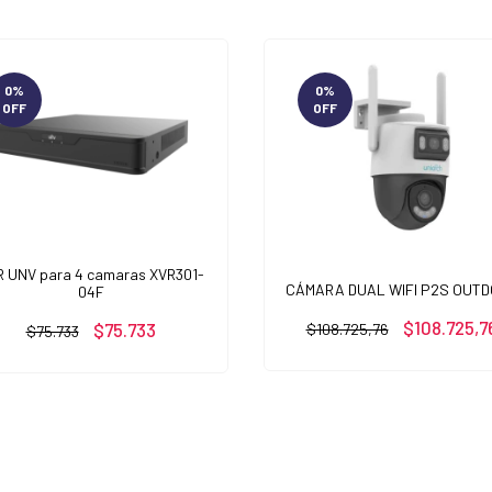
0
%
0
%
OFF
OFF
R UNV para 4 camaras XVR301-
CÁMARA DUAL WIFI P2S OUT
04F
$108.725,7
$75.733
$108.725,76
$75.733