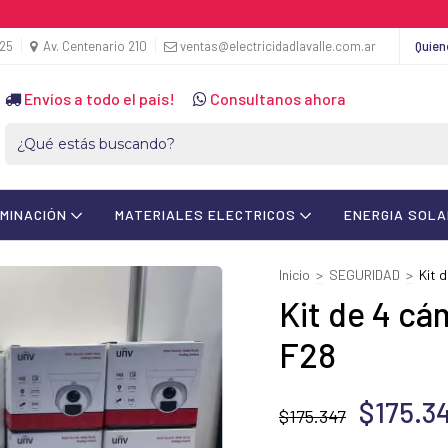
425
Av. Centenario 210
ventas@electricidadlavalle.com.ar
Quie
Envíos a todo el país!
Consultanos ahora
UMINACIÓN
MATERIALES ELECTRICOS
ENERGIA SOL
Inicio
>
SEGURIDAD
>
Kit 
Kit de 4 cá
F28
$175.3
$175.347