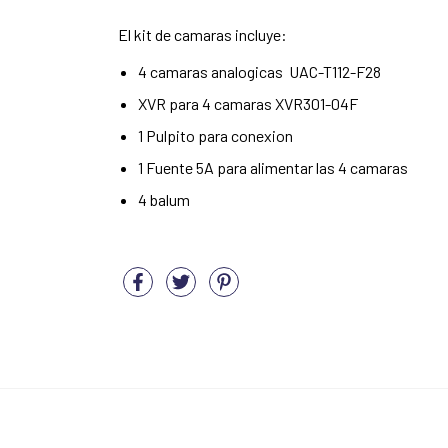
El kit de camaras incluye:
4 camaras analogicas UAC-T112-F28
XVR para 4 camaras XVR301-04F
1 Pulpito para conexion
1 Fuente 5A para alimentar las 4 camaras
4 balum