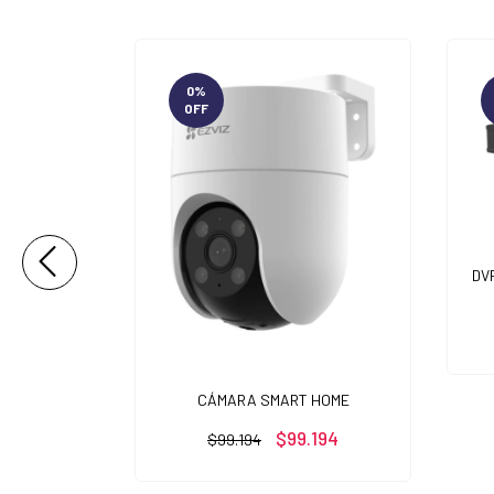
0
%
OFF
DV
TDOOR
574,42
CÁMARA SMART HOME
$99.194
$99.194