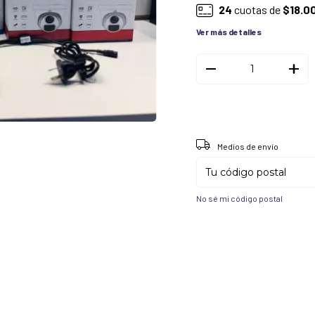
24
cuotas de
$18.0
Ver más detalles
Entregas para el CP:
Medios de envío
No sé mi código postal